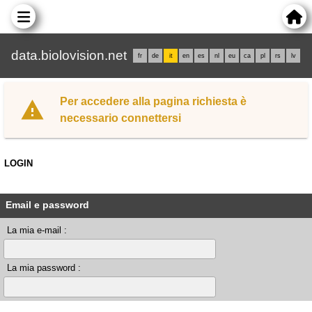
data.biolovision.net
fr
de
it
en
es
nl
eu
ca
pl
rs
lv
Per accedere alla pagina richiesta è
necessario connettersi
LOGIN
Email e password
La mia e-mail :
La mia password :