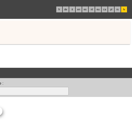
fr
de
it
en
es
nl
eu
ca
pl
rs
lv
 :