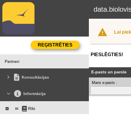
data.biolovi
Lai piek
PIESLĒGTIES!
Partneri
E-pasts un parole
Konsultācijas
Mans e-pasts :
Informācija
Rīki