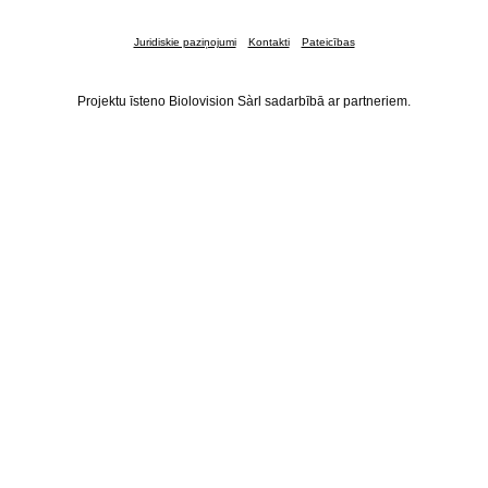
Juridiskie paziņojumi
Kontakti
Pateicības
Projektu īsteno Biolovision Sàrl sadarbībā ar partneriem.