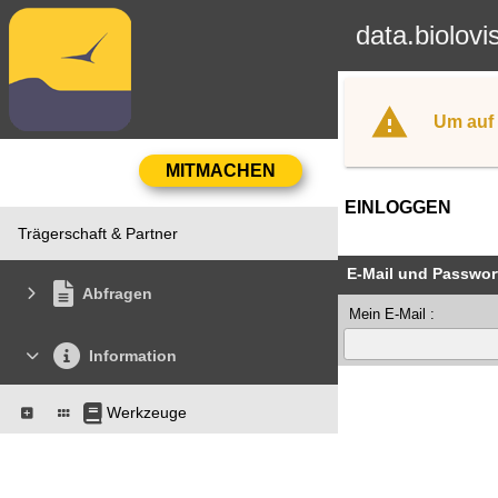
data.biolovi
Um auf 
EINLOGGEN
Trägerschaft & Partner
E-Mail und Passwor
Abfragen
Mein E-Mail :
Information
Werkzeuge