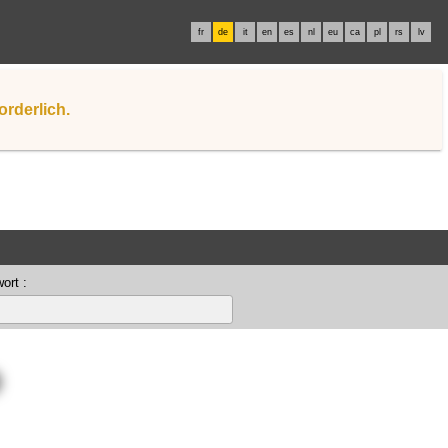
fr
de
it
en
es
nl
eu
ca
pl
rs
lv
orderlich.
ort :