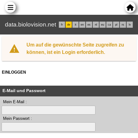
data.biolovision.net
fr
de
it
en
es
nl
eu
ca
pl
rs
lv
Um auf die gewünschte Seite zugreifen zu
können, ist ein Login erforderlich.
EINLOGGEN
E-Mail und Passwort
Mein E-Mail :
Mein Passwort :