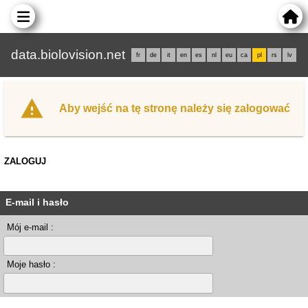
data.biolovision.net
fr
de
it
en
es
nl
eu
ca
pl
rs
lv
Aby wejść na tę stronę należy się zalogować
ZALOGUJ
E-mail i hasło
Mój e-mail :
Moje hasło :