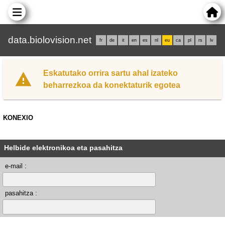
data.biolovision.net
fr
de
it
en
es
nl
eu
ca
pl
rs
lv
Eskatutako orrira sartu ahal izateko
beharrezkoa da konektaturik egotea
KONEXIO
Helbide elektronikoa eta pasahitza
e-mail :
pasahitza :