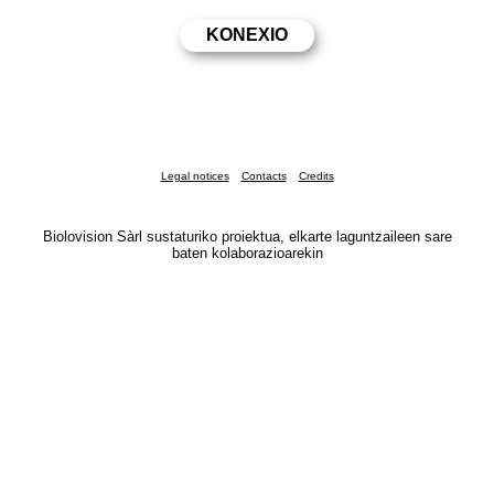
Legal notices
Contacts
Credits
Biolovision Sàrl sustaturiko proiektua, elkarte laguntzaileen sare
baten kolaborazioarekin