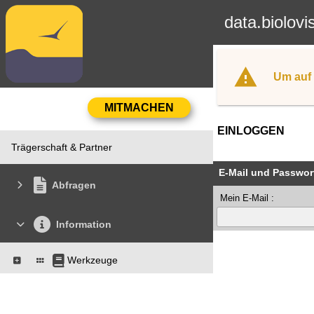
data.biolovi
Um auf 
EINLOGGEN
Trägerschaft & Partner
E-Mail und Passwor
Abfragen
Mein E-Mail :
Information
Werkzeuge