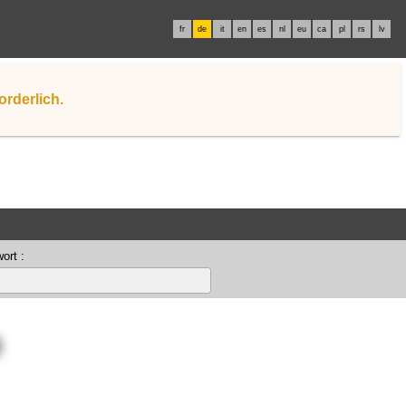
fr
de
it
en
es
nl
eu
ca
pl
rs
lv
orderlich.
ort :