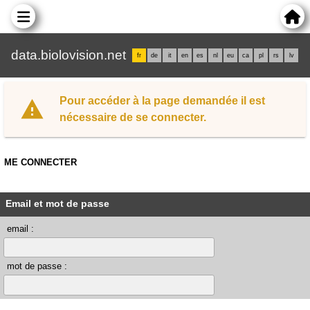
data.biolovision.net
fr
de
it
en
es
nl
eu
ca
pl
rs
lv
Pour accéder à la page demandée il est
nécessaire de se connecter.
ME CONNECTER
Email et mot de passe
email :
mot de passe :