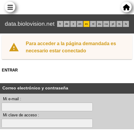
data.biolovision.net
fr
de
it
en
es
nl
eu
ca
pl
rs
lv
Para acceder a la página demandada es
necesario estar conectado
ENTRAR
Correo electrónico y contraseña
Mi e-mail :
Mi clave de acceso :