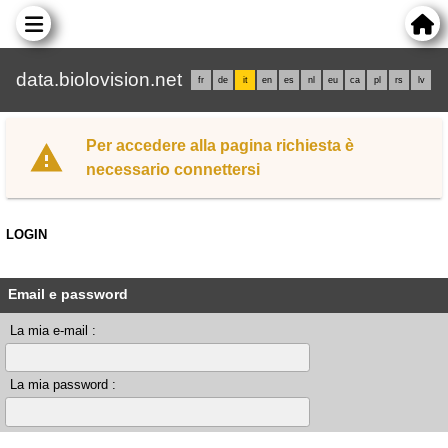
data.biolovision.net
fr
de
it
en
es
nl
eu
ca
pl
rs
lv
Per accedere alla pagina richiesta è
necessario connettersi
LOGIN
Email e password
La mia e-mail :
La mia password :