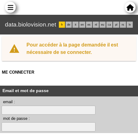
data.biolovision.net
fr
de
it
en
es
nl
eu
ca
pl
rs
lv
Pour accéder à la page demandée il est
nécessaire de se connecter.
ME CONNECTER
Email et mot de passe
email :
mot de passe :