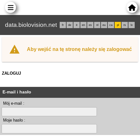
data.biolovision.net
fr
de
it
en
es
nl
eu
ca
pl
rs
lv
Aby wejść na tę stronę należy się zalogować
ZALOGUJ
E-mail i hasło
Mój e-mail :
Moje hasło :