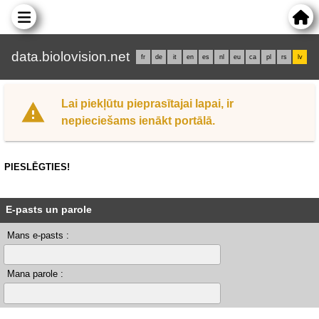
data.biolovision.net
fr
de
it
en
es
nl
eu
ca
pl
rs
lv
Lai piekļūtu pieprasītajai lapai, ir
nepieciešams ienākt portālā.
PIESLĒGTIES!
E-pasts un parole
Mans e-pasts :
Mana parole :