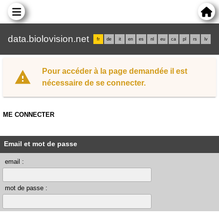
data.biolovision.net
fr
de
it
en
es
nl
eu
ca
pl
rs
lv
Pour accéder à la page demandée il est
nécessaire de se connecter.
ME CONNECTER
Email et mot de passe
email :
mot de passe :