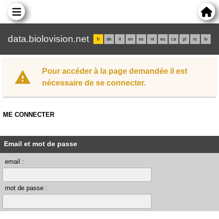
data.biolovision.net
fr
de
it
en
es
nl
eu
ca
pl
rs
lv
Pour accéder à la page demandée il est
nécessaire de se connecter.
ME CONNECTER
Email et mot de passe
email :
mot de passe :