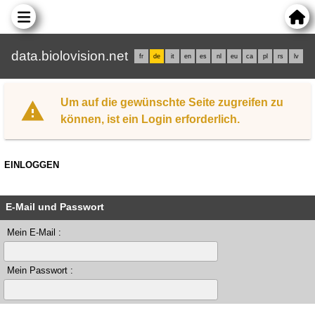
data.biolovision.net
fr
de
it
en
es
nl
eu
ca
pl
rs
lv
Um auf die gewünschte Seite zugreifen zu
können, ist ein Login erforderlich.
EINLOGGEN
E-Mail und Passwort
Mein E-Mail :
Mein Passwort :