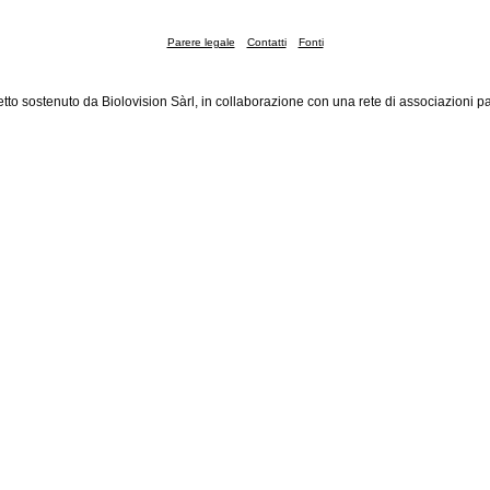
Parere legale
Contatti
Fonti
tto sostenuto da Biolovision Sàrl, in collaborazione con una rete di associazioni pa