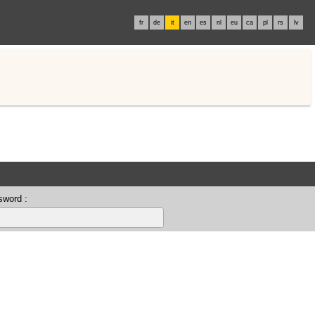
fr
de
it
en
es
nl
eu
ca
pl
rs
lv
sword :