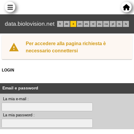
data.biolovision.net
fr
de
it
en
es
nl
eu
ca
pl
rs
lv
Per accedere alla pagina richiesta è
necessario connettersi
LOGIN
Email e password
La mia e-mail :
La mia password :