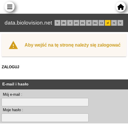
data.biolovision.net
fr
de
it
en
es
nl
eu
ca
pl
rs
lv
Aby wejść na tę stronę należy się zalogować
ZALOGUJ
E-mail i hasło
Mój e-mail :
Moje hasło :