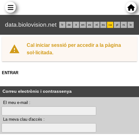
data.biolovision.net
fr
de
it
en
es
nl
eu
ca
pl
rs
lv
Cal iniciar sessió per accedir a la pàgina
sol·licitada.
ENTRAR
Correu electrònic i contrassenya
El meu e-mail :
La meva clau d'accés :