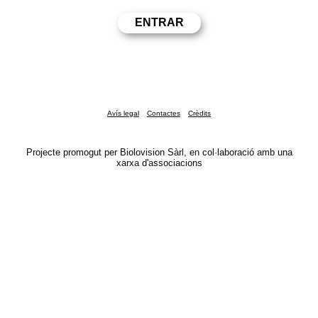
Avís legal
Contactes
Crèdits
Projecte promogut per Biolovision Sàrl, en col·laboració amb una
xarxa d'associacions