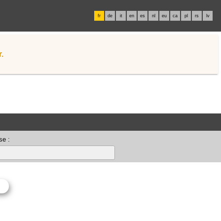
fr
de
it
en
es
nl
eu
ca
pl
rs
lv
.
se :