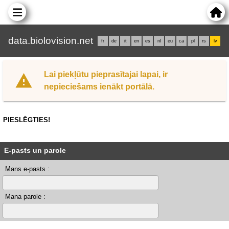
data.biolovision.net
fr
de
it
en
es
nl
eu
ca
pl
rs
lv
Lai piekļūtu pieprasītajai lapai, ir
nepieciešams ienākt portālā.
PIESLĒGTIES!
E-pasts un parole
Mans e-pasts :
Mana parole :