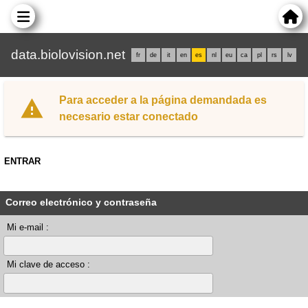
data.biolovision.net
fr
de
it
en
es
nl
eu
ca
pl
rs
lv
Para acceder a la página demandada es
necesario estar conectado
ENTRAR
Correo electrónico y contraseña
Mi e-mail :
Mi clave de acceso :