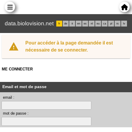
data.biolovision.net
fr
de
it
en
es
nl
eu
ca
pl
rs
lv
Pour accéder à la page demandée il est
nécessaire de se connecter.
ME CONNECTER
Email et mot de passe
email :
mot de passe :