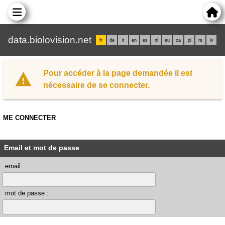
data.biolovision.net
fr
de
it
en
es
nl
eu
ca
pl
rs
lv
Pour accéder à la page demandée il est
nécessaire de se connecter.
ME CONNECTER
Email et mot de passe
email :
mot de passe :