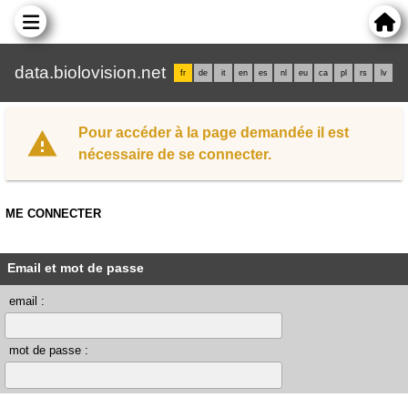
data.biolovision.net
fr
de
it
en
es
nl
eu
ca
pl
rs
lv
Pour accéder à la page demandée il est
nécessaire de se connecter.
ME CONNECTER
Email et mot de passe
email :
mot de passe :