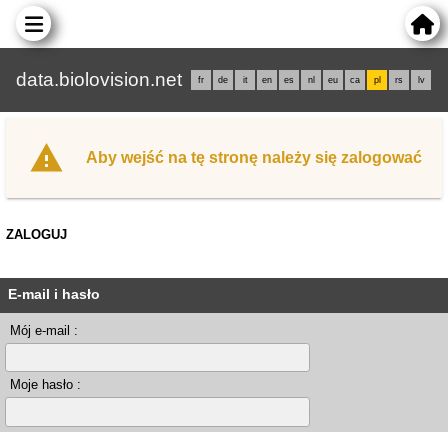
data.biolovision.net
fr
de
it
en
es
nl
eu
ca
pl
rs
lv
Aby wejść na tę stronę należy się zalogować
ZALOGUJ
E-mail i hasło
Mój e-mail :
Moje hasło :