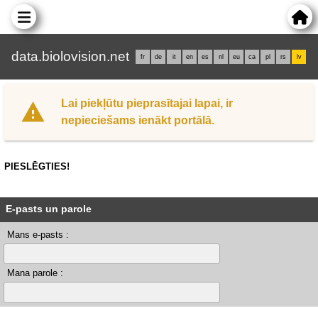
data.biolovision.net
fr
de
it
en
es
nl
eu
ca
pl
rs
lv
Lai piekļūtu pieprasītajai lapai, ir
nepieciešams ienākt portālā.
PIESLĒGTIES!
E-pasts un parole
Mans e-pasts :
Mana parole :