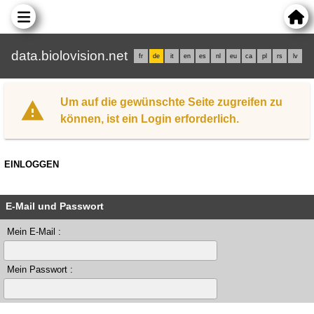
data.biolovision.net
fr
de
it
en
es
nl
eu
ca
pl
rs
lv
Um auf die gewünschte Seite zugreifen zu
können, ist ein Login erforderlich.
EINLOGGEN
E-Mail und Passwort
Mein E-Mail :
Mein Passwort :