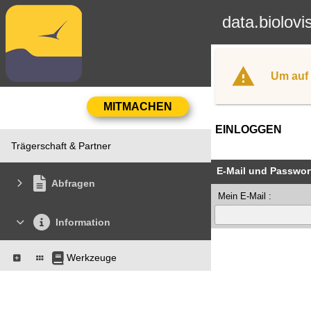
data.biolovi
Um auf 
EINLOGGEN
Trägerschaft & Partner
E-Mail und Passwor
Abfragen
Mein E-Mail :
Information
Werkzeuge