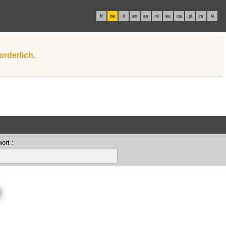
fr
de
it
en
es
nl
eu
ca
pl
rs
lv
orderlich.
ort :