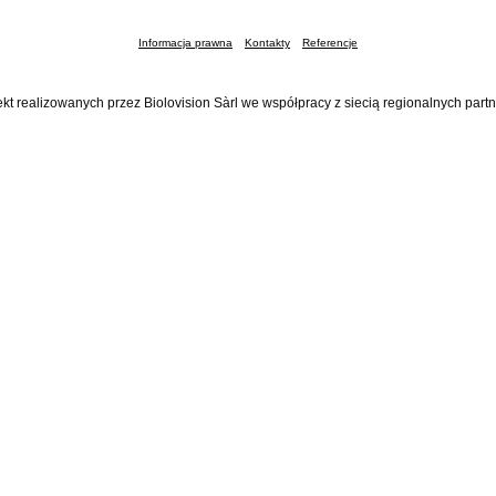
Informacja prawna
Kontakty
Referencje
ekt realizowanych przez Biolovision Sàrl we współpracy z siecią regionalnych part