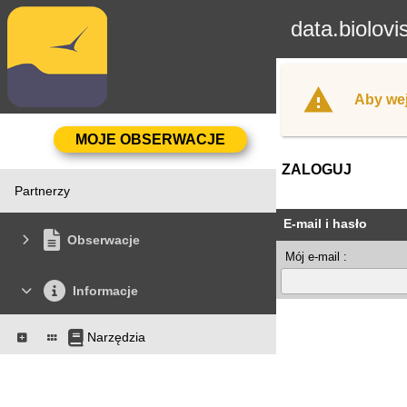
data.biolovi
Aby wej
ZALOGUJ
Partnerzy
E-mail i hasło
Obserwacje
Mój e-mail :
Informacje
Narzędzia