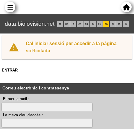
data.biolovision.net
fr
de
it
en
es
nl
eu
ca
pl
rs
lv
Cal iniciar sessió per accedir a la pàgina
sol·licitada.
ENTRAR
Correu electrònic i contrassenya
El meu e-mail :
La meva clau d'accés :