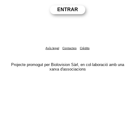
Avís legal
Contactes
Crèdits
Projecte promogut per Biolovision Sàrl, en col·laboració amb una
xarxa d'associacions