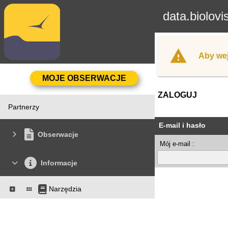
data.biolovi
Aby wej
ZALOGUJ
Partnerzy
E-mail i hasło
Obserwacje
Mój e-mail :
Informacje
Narzędzia