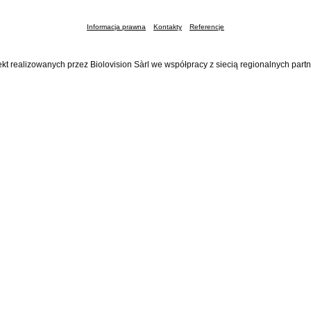
Informacja prawna
Kontakty
Referencje
ekt realizowanych przez Biolovision Sàrl we współpracy z siecią regionalnych part