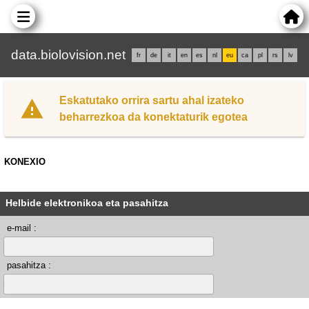
data.biolovision.net
fr
de
it
en
es
nl
eu
ca
pl
rs
lv
Eskatutako orrira sartu ahal izateko
beharrezkoa da konektaturik egotea
KONEXIO
Helbide elektronikoa eta pasahitza
e-mail :
pasahitza :