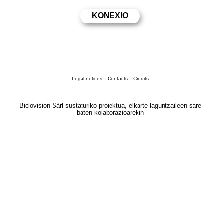
Legal notices
Contacts
Credits
Biolovision Sàrl sustaturiko proiektua, elkarte laguntzaileen sare
baten kolaborazioarekin