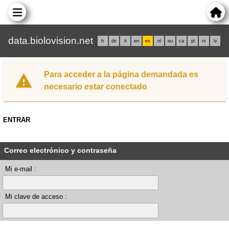
data.biolovision.net
fr
de
it
en
es
nl
eu
ca
pl
rs
lv
Para acceder a la página demandada es
necesario estar conectado
ENTRAR
Correo electrónico y contraseña
Mi e-mail :
Mi clave de acceso :