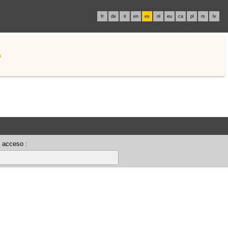
fr
de
it
en
es
nl
eu
ca
pl
rs
lv
o
 acceso :