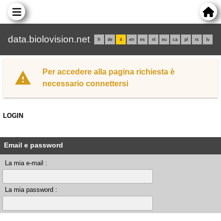
data.biolovision.net
fr
de
it
en
es
nl
eu
ca
pl
rs
lv
Per accedere alla pagina richiesta è
necessario connettersi
LOGIN
Email e password
La mia e-mail :
La mia password :