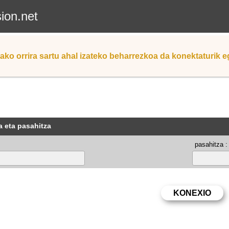
sion.net
ako orrira sartu ahal izateko beharrezkoa da konektaturik 
a eta pasahitza
pasahitza :