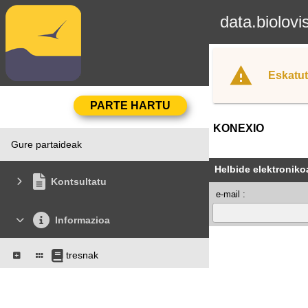
data.biolovi
Eskatut
KONEXIO
Gure partaideak
Helbide elektroniko
Kontsultatu
e-mail :
Informazioa
tresnak