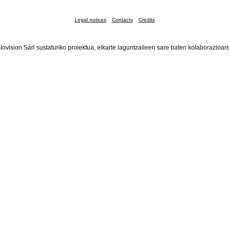
Legal notices
Contacts
Credits
lovision Sàrl sustaturiko proiektua, elkarte laguntzaileen sare baten kolaborazioar