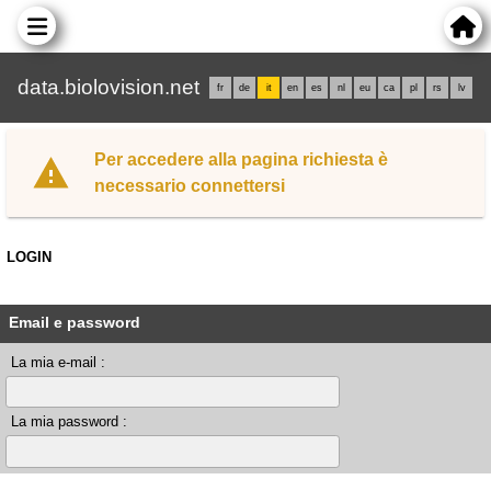
data.biolovision.net
fr
de
it
en
es
nl
eu
ca
pl
rs
lv
Per accedere alla pagina richiesta è
necessario connettersi
LOGIN
Email e password
La mia e-mail :
La mia password :