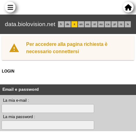
data.biolovision.net
fr
de
it
en
es
nl
eu
ca
pl
rs
lv
Per accedere alla pagina richiesta è
necessario connettersi
LOGIN
Email e password
La mia e-mail :
La mia password :