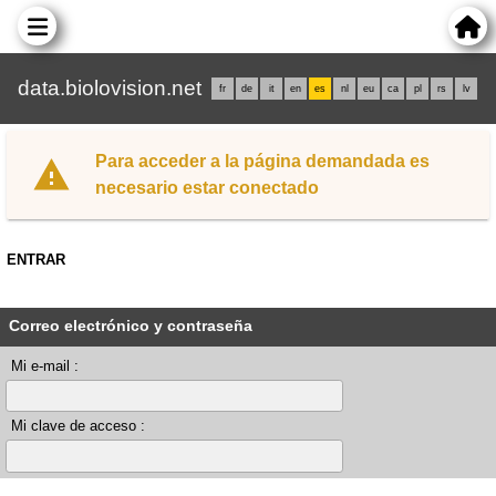
data.biolovision.net
fr
de
it
en
es
nl
eu
ca
pl
rs
lv
Para acceder a la página demandada es
necesario estar conectado
ENTRAR
Correo electrónico y contraseña
Mi e-mail :
Mi clave de acceso :