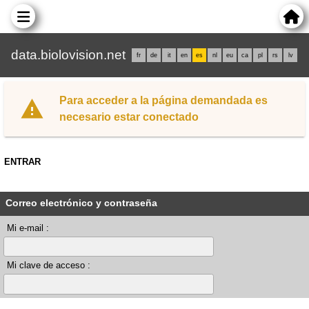
data.biolovision.net
fr
de
it
en
es
nl
eu
ca
pl
rs
lv
Para acceder a la página demandada es
necesario estar conectado
ENTRAR
Correo electrónico y contraseña
Mi e-mail :
Mi clave de acceso :