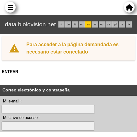
data.biolovision.net
fr
de
it
en
es
nl
eu
ca
pl
rs
lv
Para acceder a la página demandada es
necesario estar conectado
ENTRAR
Correo electrónico y contraseña
Mi e-mail :
Mi clave de acceso :