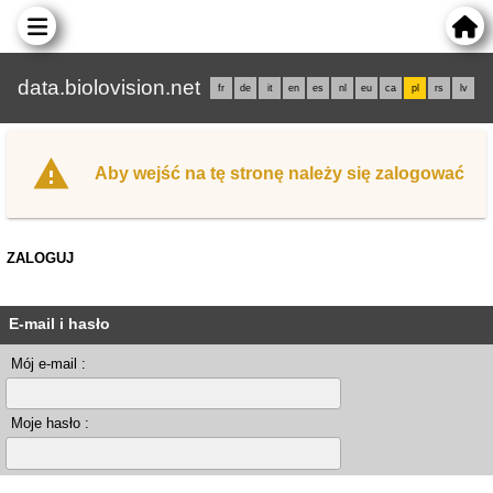
data.biolovision.net
fr
de
it
en
es
nl
eu
ca
pl
rs
lv
Aby wejść na tę stronę należy się zalogować
ZALOGUJ
E-mail i hasło
Mój e-mail :
Moje hasło :