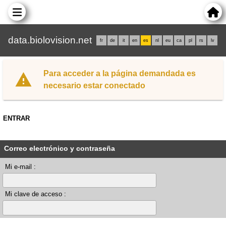
data.biolovision.net
fr
de
it
en
es
nl
eu
ca
pl
rs
lv
Para acceder a la página demandada es
necesario estar conectado
ENTRAR
Correo electrónico y contraseña
Mi e-mail :
Mi clave de acceso :