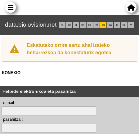
data.biolovision.net
fr
de
it
en
es
nl
eu
ca
pl
rs
lv
Eskatutako orrira sartu ahal izateko
beharrezkoa da konektaturik egotea
KONEXIO
Helbide elektronikoa eta pasahitza
e-mail :
pasahitza :