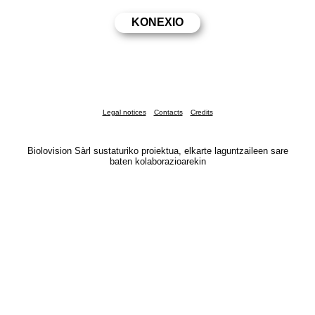
Legal notices
Contacts
Credits
Biolovision Sàrl sustaturiko proiektua, elkarte laguntzaileen sare
baten kolaborazioarekin