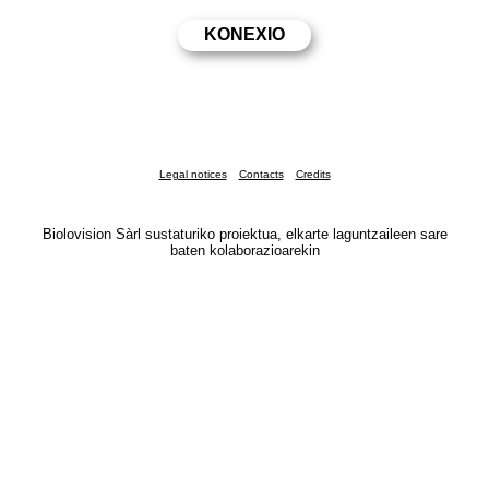
Legal notices
Contacts
Credits
Biolovision Sàrl sustaturiko proiektua, elkarte laguntzaileen sare
baten kolaborazioarekin