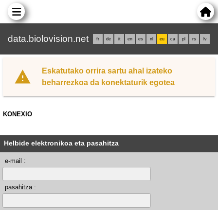
data.biolovision.net
fr
de
it
en
es
nl
eu
ca
pl
rs
lv
Eskatutako orrira sartu ahal izateko
beharrezkoa da konektaturik egotea
KONEXIO
Helbide elektronikoa eta pasahitza
e-mail :
pasahitza :