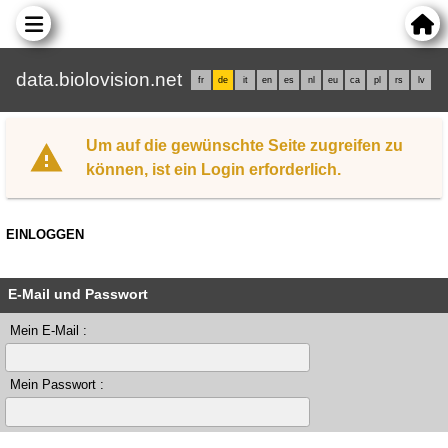
data.biolovision.net
fr
de
it
en
es
nl
eu
ca
pl
rs
lv
Um auf die gewünschte Seite zugreifen zu
können, ist ein Login erforderlich.
EINLOGGEN
E-Mail und Passwort
Mein E-Mail :
Mein Passwort :