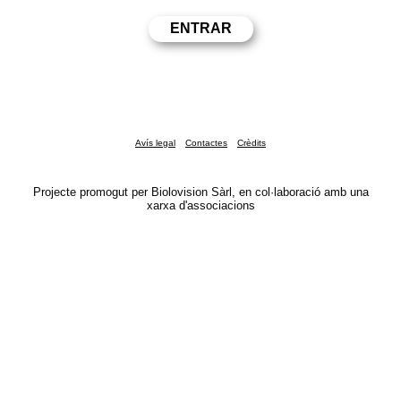
Avís legal
Contactes
Crèdits
Projecte promogut per Biolovision Sàrl, en col·laboració amb una
xarxa d'associacions