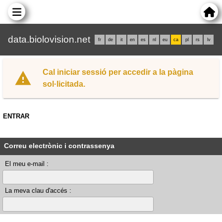
data.biolovision.net
fr
de
it
en
es
nl
eu
ca
pl
rs
lv
Cal iniciar sessió per accedir a la pàgina
sol·licitada.
ENTRAR
Correu electrònic i contrassenya
El meu e-mail :
La meva clau d'accés :