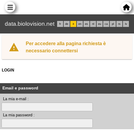
data.biolovision.net
fr
de
it
en
es
nl
eu
ca
pl
rs
lv
Per accedere alla pagina richiesta è
necessario connettersi
LOGIN
Email e password
La mia e-mail :
La mia password :